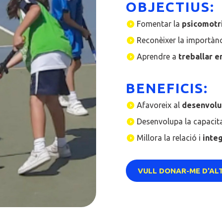
OBJECTIUS:
Fomentar la
psicomotri
Reconèixer la importànc
Aprendre a
treballar e
BENEFICIS:
Afavoreix al
desenvolu
Desenvolupa la capacit
Millora la relació i
inte
VULL DONAR-ME D'AL