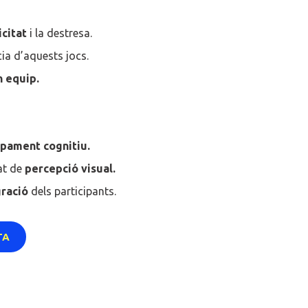
citat
i la destresa.
ia d’aquests jocs.
n equip.
pament cognitiu.
at de
percepció visual.
gració
dels participants.
TA