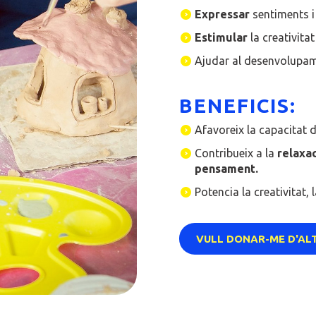
Expressar
sentiments i 
Estimular
la creativitat 
Ajudar al desenvolupam
BENEFICIS:
Afavoreix la capacitat 
Contribueix a la
relaxa
pensament.
Potencia la creativitat, 
VULL DONAR-ME D'AL